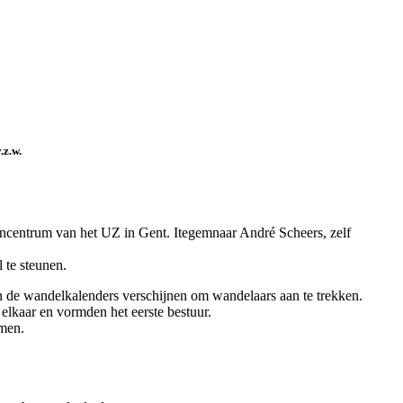
.z.w.
ncentrum van het UZ in Gent. Itegemnaar André Scheers, zelf
 te steunen.
n de wandelkalenders verschijnen om wandelaars aan te trekken.
elkaar en vormden het eerste bestuur.
omen.