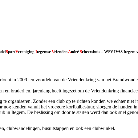
ndel
S
port
V
ereniging
I
tegemse
V
rienden
A
ndré
S
cheershuis – WSV IVAS Itegem v
ortocht in 2009 ten voordele van de Vriendenkring van het Brandwonde
n en braderijen, jarenlang heeft ingezet om de Vriendenkring financieel
e organiseren. Zonder een club op te richten konden we echter niet i
 nog kenden vanuit het vroegere korfbalbestuur, sloegen de handen in 
ub in Itegem. De beslissing om door te starten werd dan ook snel gen
;
gen, clubwandelingen, busuitstappen en ook een clubwinkel.