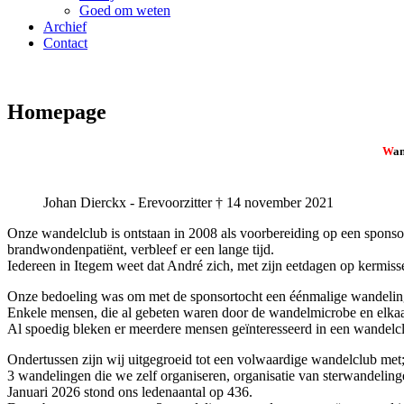
Goed om weten
Archief
Contact
Homepage
W
a
Johan Dierckx - Erevoorzitter † 14 november 2021
Onze wandelclub is ontstaan in 2008 als voorbereiding op een spons
brandwondenpatiënt, verbleef er een lange tijd.
Iedereen in Itegem weet dat André zich, met zijn eetdagen op kermisse
Onze bedoeling was om met de sponsortocht een éénmalige wandeling t
Enkele mensen, die al gebeten waren door de wandelmicrobe en elkaar
Al spoedig bleken er meerdere mensen geïnteresseerd in een wandelcl
Ondertussen zijn wij uitgegroeid tot een volwaardige wandelclub met
3 wandelingen die we zelf organiseren, organisatie van sterwandelin
Januari 2026 stond ons ledenaantal op 436.