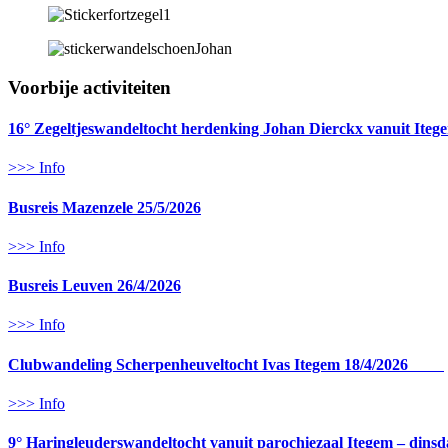
Voorbije activiteiten
16° Zegeltjeswandeltocht herdenking Johan Dierckx vanuit Iteg
>>> Info
Busreis Mazenzele 25/5/2026
>>> Info
Busreis Leuven 26/4/2026
>>> Info
Clubwandeling Scherpenheuveltocht Ivas Itegem 18/4/2026
>>> Info
9° Haringleuderswandeltocht vanuit parochiezaal Itegem – dinsd