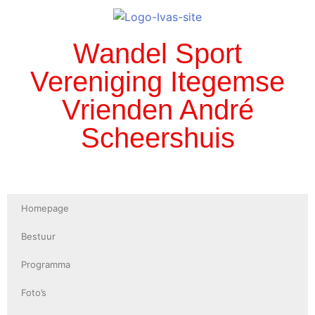
Wandel Sport
Vereniging Itegemse
Vrienden André
Scheershuis
Homepage
Bestuur
Programma
Foto’s