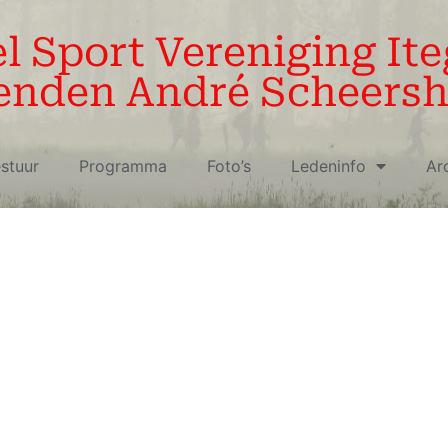
 Sport Vereniging It
enden André Scheersh
stuur
Programma
Foto’s
Ledeninfo
Ar