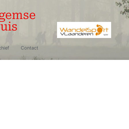
egemse
uis
chief
Contact