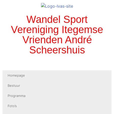
Wandel Sport
Vereniging Itegemse
Vrienden André
Scheershuis
Homepage
Bestuur
Programma
Foto’s