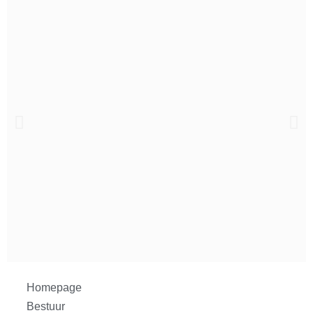
Homepage
WSV IVAS
Itegem
Bestuur